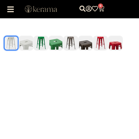
0
1
/
8