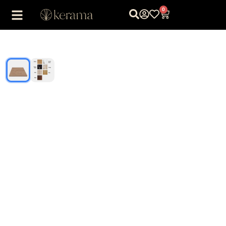
0
1
/
2