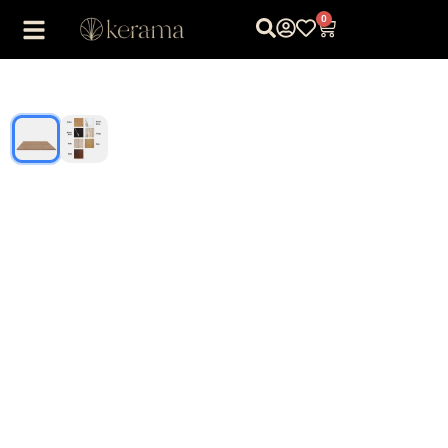
0
1
/
2