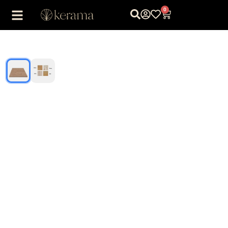
0
1
/
2