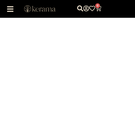
0
1
/
1