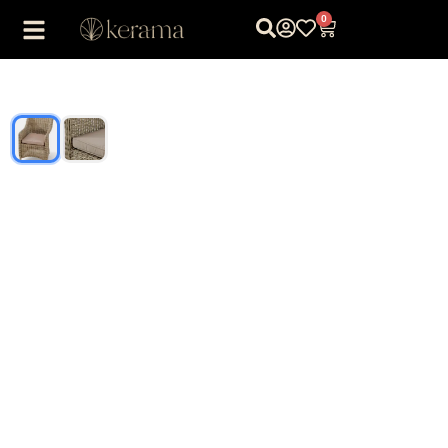
0
1
/
2