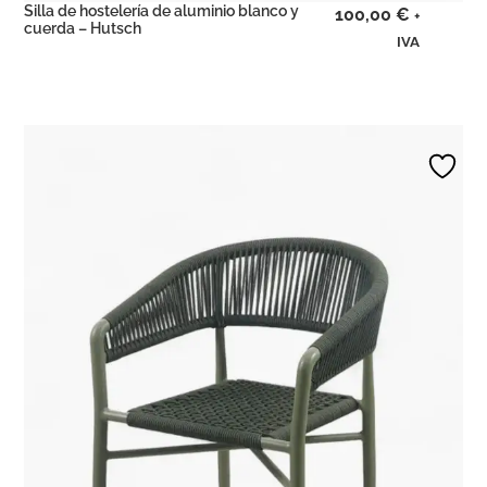
Silla de hostelería de aluminio blanco y
100,00
€
+
cuerda – Hutsch
IVA