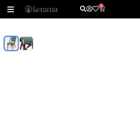
0
1
/
2