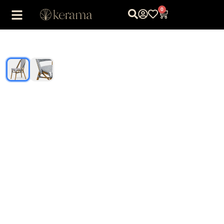
0
1
/
2