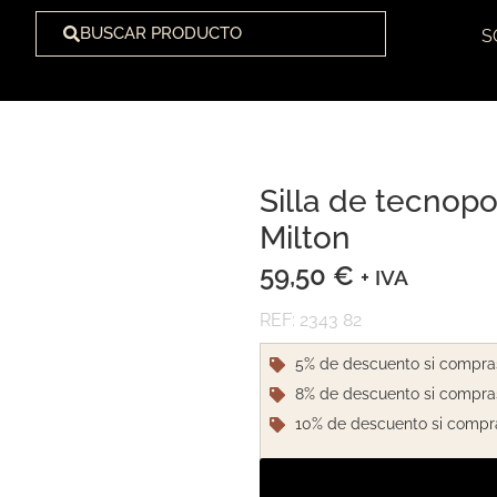
BUSCAR PRODUCTO
S
Silla de tecnopo
1
/
1
Milton
59,50
€
+ IVA
REF: 2343 82
5% de descuento si compra
8% de descuento si compra
10% de descuento si compr