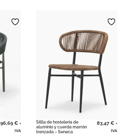
Sillla de hosteleria de
96,69
€
83,47
€
+
+
aluminio y cuerda marrón
IVA
IVA
trenzada – Seneca