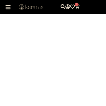
0
1
/
1