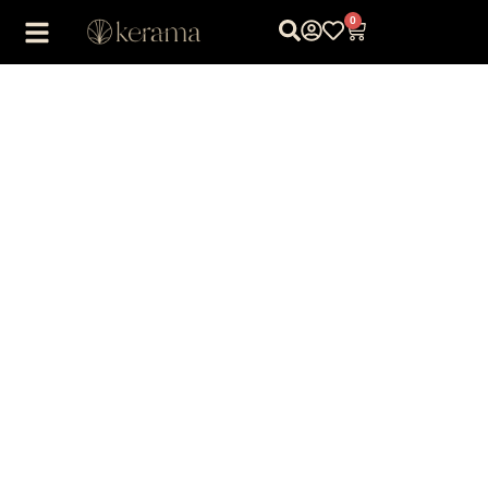
0
1
/
1