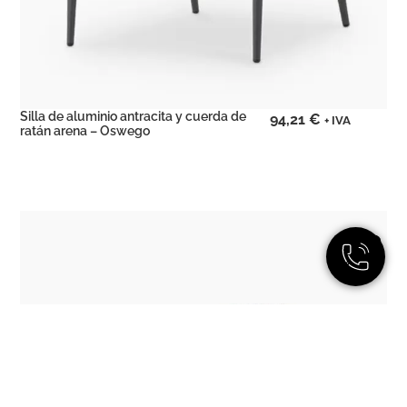
Silla de aluminio antracita y cuerda de
94,21
€
+ IVA
ratán arena – Oswego