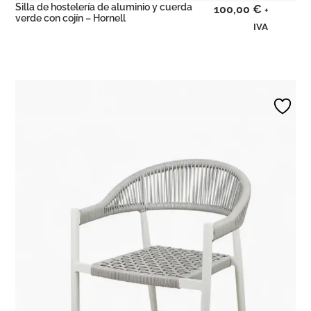
Silla de hostelería de aluminio y cuerda
100,00
€
+
verde con cojín – Hornell
IVA