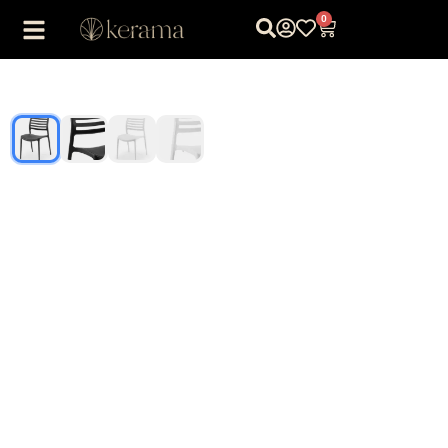
0
1
/
4