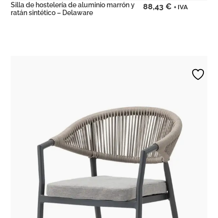
Silla de hostelería de aluminio marrón y
88,43
€
+ IVA
ratán sintético – Delaware