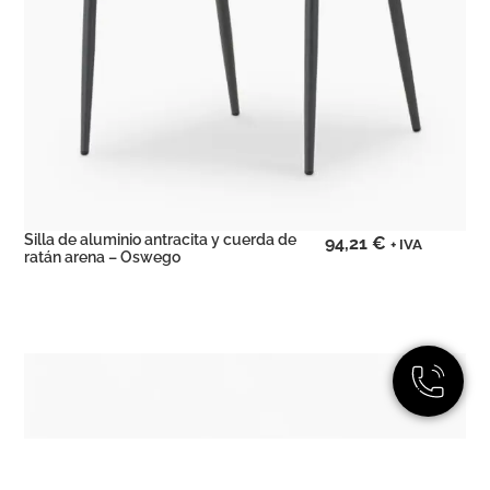
Silla de aluminio antracita y cuerda de
94,21
€
+ IVA
ratán arena – Oswego