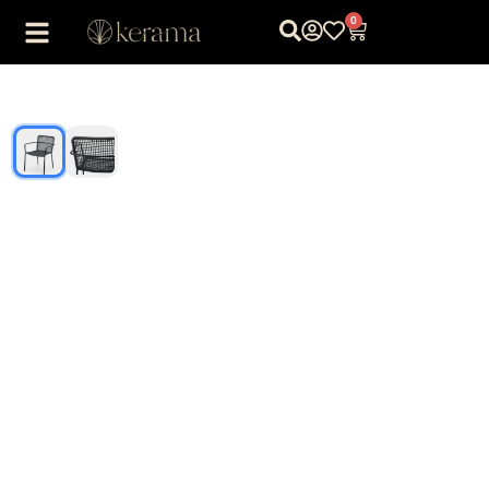
0
1
/
2