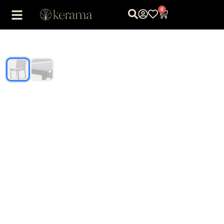
0
1
/
2