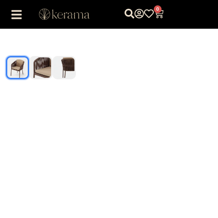
0
1
/
3