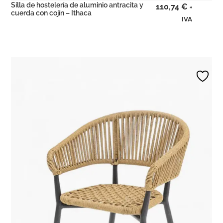
Silla de hostelería de aluminio antracita y
110,74
€
+
cuerda con cojín – Ithaca
IVA