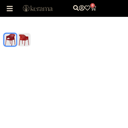
0
1
/
2