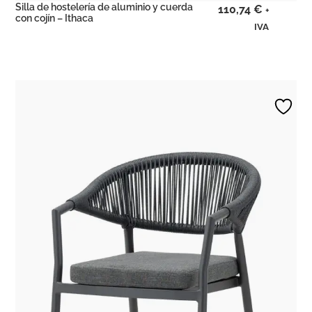
Silla de hostelería de aluminio y cuerda
110,74
€
+
con cojín – Ithaca
IVA