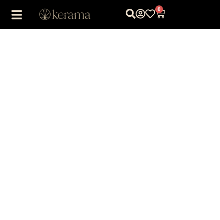
0
1
/
1