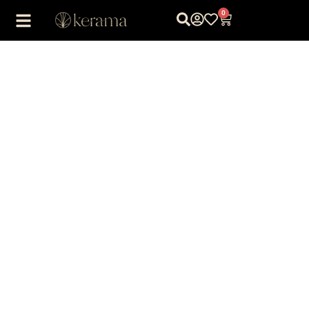
0
1
/
1