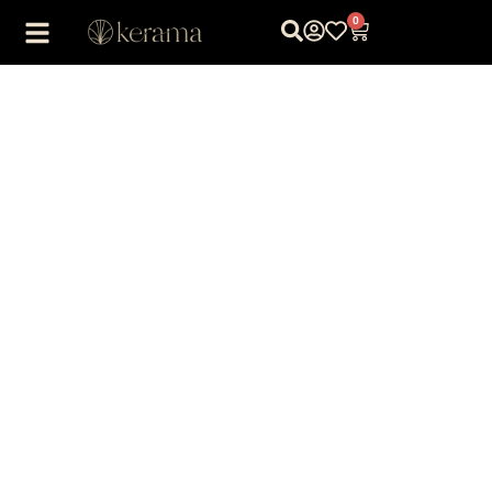
0
1
/
1