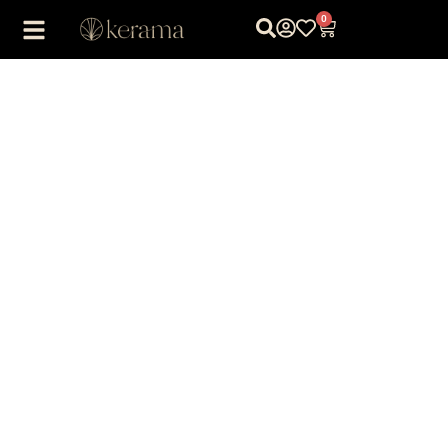
0
1
/
1