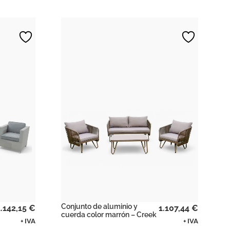
Conjunto de aluminio y
1.142,15
€
1.107,44
€
cuerda color marrón – Creek
+ IVA
+ IVA