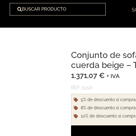
BUSCAR PRODUCTO
S
Conjunto de sof
1
/
1
cuerda beige – T
1.371,07
€
+ IVA
REF: 5158
5% de descuento si compra
8% de descuento si compra
10% de descuento si compr