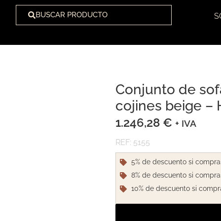
BUSCAR PRODUCTO
S
Conjunto de sof
1
/
1
cojines beige –
1.246,28
€
+ IVA
REF: 5155
5% de descuento si compra
8% de descuento si compra
10% de descuento si compr