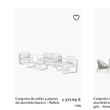
Conjunto de sofás 4 plazas
Conjunto d
1.377,69
€
de aluminio blanco – Retino
aluminio 
+ IVA
gris – Amal