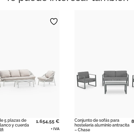
e 5 plazas de
Conjunto de sofás para
1.654,55
€
8
blanco y cuerda
hostelería aluminio antracita
+ IVA
fi
– Chase