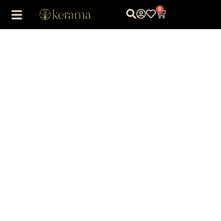
0
1
/
1