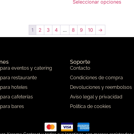
Seleccionar opciones
1
2
3
4
…
8
9
10
→
ones
Soporte
 para eventos y catering
Contacto
 para restaurante
Condiciones de compra
 para hoteles
Devoluciones y reembolsos
 para cafeterías
Aviso legal y privacidad
 para bares
Política de cookies