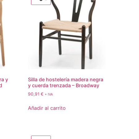
ra y
Silla de hostelería madera negra
d
y cuerda trenzada – Broadway
90,91
€
+ IVA
Añadir al carrito