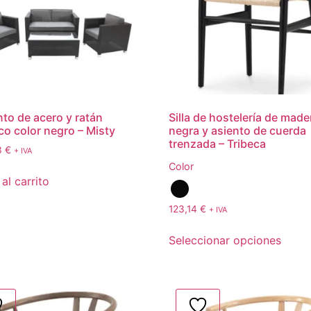
to de acero y ratán
Silla de hostelería de made
ico color negro – Misty
negra y asiento de cuerda
trenzada – Tribeca
3
€
+ IVA
Color
al carrito
123,14
€
+ IVA
Seleccionar opciones