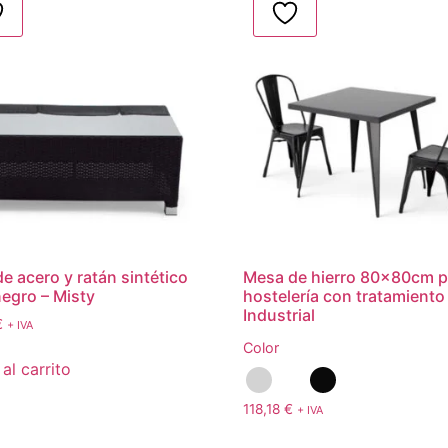
e acero y ratán sintético
Mesa de hierro 80x80cm p
negro – Misty
hostelería con tratamiento
Industrial
€
+ IVA
Color
al carrito
118,18
€
+ IVA