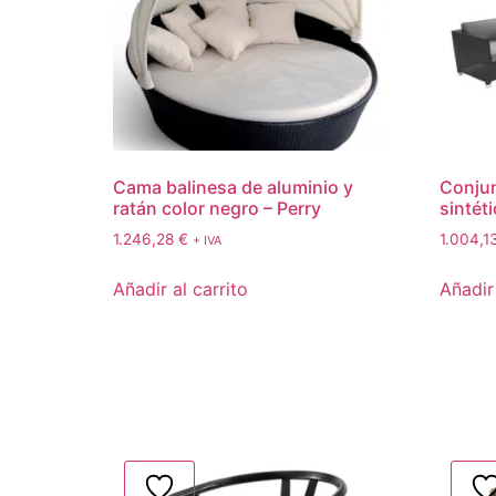
Cama balinesa de aluminio y
Conjun
ratán color negro – Perry
sintét
1.246,28
€
1.004,1
+ IVA
Añadir al carrito
Añadir 