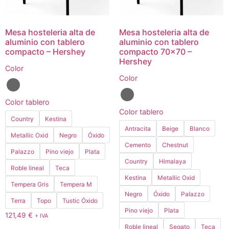
Mesa hosteleria alta de
Mesa hosteleria alta de
aluminio con tablero
aluminio con tablero
compacto – Hershey
compacto 70×70 –
Hershey
Color
Color
Color tablero
Color tablero
Country
Kestina
Antracita
Beige
Blanco
Metallic Oxid
Negro
Óxido
Cemento
Chestnut
Palazzo
Pino viejo
Plata
Country
Himalaya
Roble lineal
Teca
Kestina
Metallic Oxid
Tempera Gris
Tempera M
Negro
Óxido
Palazzo
Terra
Topo
Tustic Óxido
Pino viejo
Plata
121,49
€
+ IVA
Roble lineal
Segato
Teca