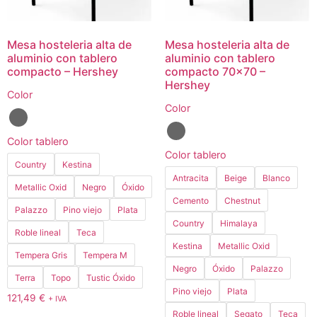
Mesa hosteleria alta de
Mesa hosteleria alta de
aluminio con tablero
aluminio con tablero
compacto – Hershey
compacto 70×70 –
Hershey
Color
Color
Color tablero
Color tablero
Country
Kestina
Antracita
Beige
Blanco
Metallic Oxid
Negro
Óxido
Cemento
Chestnut
Palazzo
Pino viejo
Plata
Country
Himalaya
Roble lineal
Teca
Kestina
Metallic Oxid
Tempera Gris
Tempera M
Negro
Óxido
Palazzo
Terra
Topo
Tustic Óxido
Pino viejo
Plata
121,49
€
+ IVA
Roble lineal
Segato
Teca