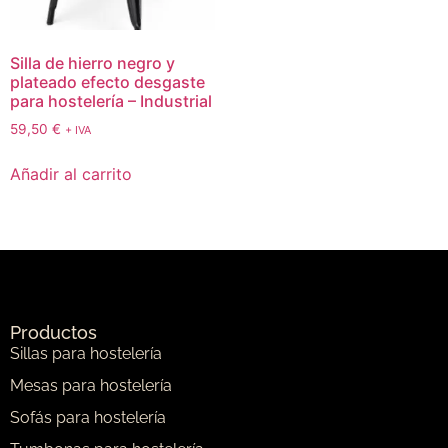
Silla de hierro negro y
plateado efecto desgaste
para hostelería – Industrial
59,50
€
+ IVA
Añadir al carrito
Productos
Sillas para hostelería
Mesas para hostelería
Sofás para hostelería