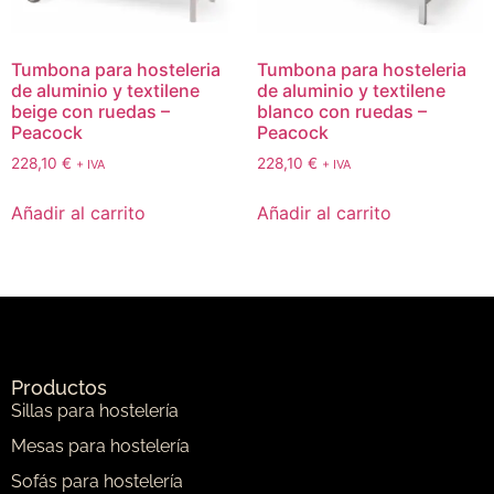
Tumbona para hosteleria
Tumbona para hosteleria
de aluminio y textilene
de aluminio y textilene
beige con ruedas –
blanco con ruedas –
Peacock
Peacock
228,10
€
228,10
€
+ IVA
+ IVA
Añadir al carrito
Añadir al carrito
Productos
Sillas para hostelería
Mesas para hostelería
Sofás para hostelería